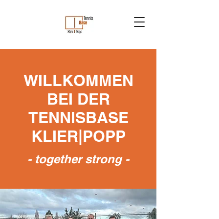
WILLKOMMEN
BEI DER
TENNISBASE
KLIER|POPP
- together strong -